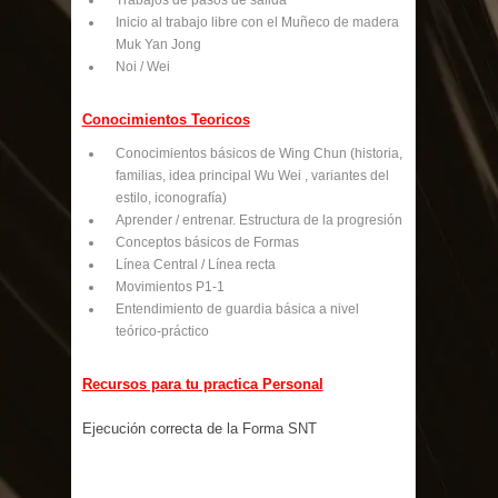
Trabajos de pasos de salida
Inicio al trabajo libre con el Muñeco de madera
Muk Yan Jong
Noi / Wei
Conocimientos Teoricos
Conocimientos básicos de Wing Chun (historia,
familias, idea principal Wu Wei , variantes del
estilo, iconografía)
Aprender / entrenar. Estructura de la progresión
Conceptos básicos de Formas
Línea Central / Línea recta
Movimientos P1-1
Entendimiento de guardia básica a nivel
teórico-práctico
Recursos para tu practica Personal
Ejecución correcta de la Forma SNT