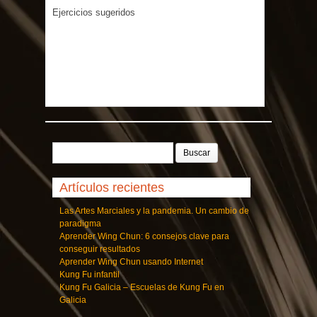
Ejercicios sugeridos
Buscar:
Artículos recientes
Las Artes Marciales y la pandemia. Un cambio de
paradigma
Aprender Wing Chun: 6 consejos clave para
conseguir resultados
Aprender Wing Chun usando Internet
Kung Fu infantil
Kung Fu Galicia – Escuelas de Kung Fu en
Galicia