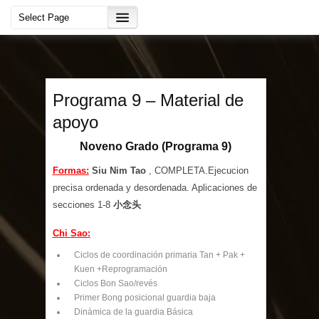
Programa 9 – Material de
apoyo
Noveno Grado (Programa 9)
Formas:
Siu Nim Tao
, COMPLETA.Ejecucion
precisa ordenada y desordenada. Aplicaciones de
secciones 1-8
小念头
Chi Sao:
Ciclos de coordinación primaria Tan + Pak +
Kuen +Reprogramación
Ciclos Bon Sao/revés
Primer Bong posicional guardia baja
Dinámica de la guardia Básica