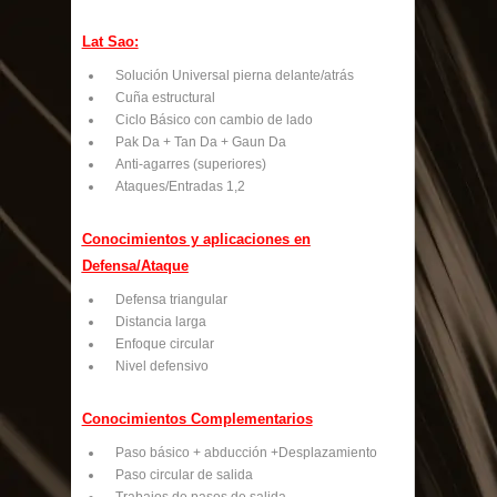
Lat Sao:
Solución Universal pierna delante/atrás
Cuña estructural
Ciclo Básico con cambio de lado
Pak Da + Tan Da + Gaun Da
Anti-agarres (superiores)
Ataques/Entradas 1,2
Conocimientos y aplicaciones en
Defensa/Ataque
Defensa triangular
Distancia larga
Enfoque circular
Nivel defensivo
Conocimientos Complementarios
Paso básico + abducción +Desplazamiento
Paso circular de salida