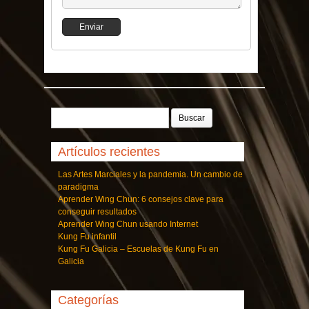
Buscar:
Artículos recientes
Las Artes Marciales y la pandemia. Un cambio de
paradigma
Aprender Wing Chun: 6 consejos clave para
conseguir resultados
Aprender Wing Chun usando Internet
Kung Fu infantil
Kung Fu Galicia – Escuelas de Kung Fu en
Galicia
Categorías