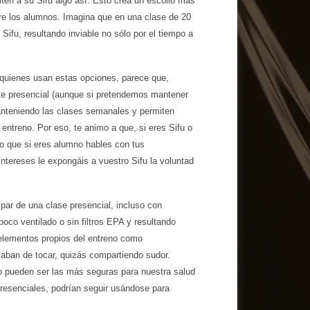
iten a su Sifu algo así. Esto crea un escollo más
tre los alumnos. Imagina que en una clase de 20
Sifu, resultando inviable no sólo por el tiempo a
 quienes usan estas opciones, parece que,
te presencial (aunque si pretendemos mantener
manteniendo las clases semanales y permiten
entreno. Por eso, te animo a que, si eres Sifu o
o que si eres alumno hables con tus
tereses le expongáis a vuestro Sifu la voluntad
ipar de una clase presencial, incluso con
oco ventilado o sin filtros EPA y resultando
 elementos propios del entreno como
caban de tocar, quizás compartiendo sudor.
lo pueden ser las más seguras para nuestra salud
presenciales, podrían seguir usándose para