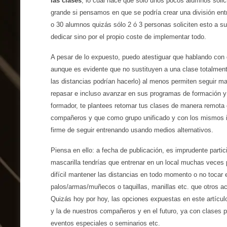
las clases
, lo cual hace que sólo unos pocos alumnos solic
grande si pensamos en que se podría crear una división en
o 30 alumnos quizás sólo 2 ó 3 personas soliciten esto a su 
dedicar sino por el propio coste de implementar todo.
A pesar de lo expuesto, puedo atestiguar que hablando con
aunque es evidente que no sustituyen a una clase totalmen
las distancias podrían hacerlo) al menos permiten seguir 
repasar e incluso avanzar en sus programas de formación y 
formador, te plantees retomar tus clases de manera remota 
compañeros y que como grupo unificado y con los mismos in
firme de seguir entrenando usando medios alternativos.
Piensa en ello: a fecha de publicación, es imprudente partic
mascarilla tendrías que entrenar en un local muchas veces p
difícil mantener las distancias en todo momento o no tocar
palos/armas/muñecos o taquillas, manillas etc. que otros a
Quizás hoy por hoy, las opciones expuestas en este artícu
y la de nuestros compañeros y en el futuro, ya con clases 
eventos especiales o seminarios etc.