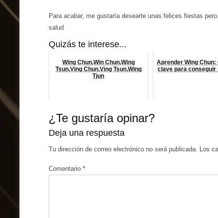
Para acabar, me gustaría desearte unas felices fiestas pero,
salud
Quizás te interese...
Wing Chun,Win Chun,Wing
Aprender Wing Chun: 
Tsun,Ving Chun,Ving Tsun,Wing
clave para conseguir
Tjun
¿Te gustaría opinar?
Deja una respuesta
Tu dirección de correo electrónico no será publicada.
Los c
Comentario
*