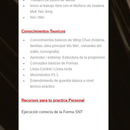
Trabajos de pasos de salida
Inicio al trabajo libre con el Muñeco de madera
Muk Yan Jong
Noi / Wei
Conocimientos Teoricos
Conocimientos básicos de Wing Chun (historia,
familias, idea principal Wu Wei , variantes del
estilo, iconografía)
Aprender / entrenar. Estructura de la progresión
Conceptos básicos de Formas
Línea Central / Línea recta
Movimientos P1-1
Entendimiento de guardia básica a nivel
teórico-práctico
Recursos para tu practica Personal
Ejecución correcta de la Forma SNT