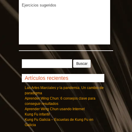
Ejercicios sugeridos
Buscar:
Artículos recientes
Las Artes Marciales y la pandemia. Un cambio de
paradigma
Aprender Wing Chun: 6 consejos clave para
conseguir resultados
Aprender Wing Chun usando Internet
Kung Fu infantil
Kung Fu Galicia – Escuelas de Kung Fu en
Galicia