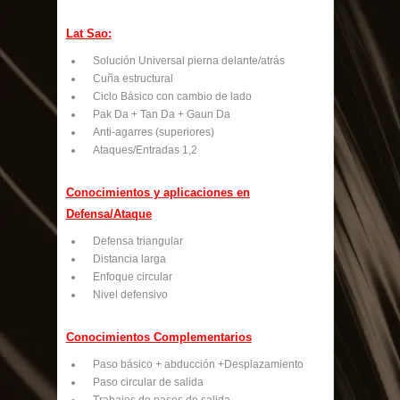
Lat Sao:
Solución Universal pierna delante/atrás
Cuña estructural
Ciclo Básico con cambio de lado
Pak Da + Tan Da + Gaun Da
Anti-agarres (superiores)
Ataques/Entradas 1,2
Conocimientos y aplicaciones en
Defensa/Ataque
Defensa triangular
Distancia larga
Enfoque circular
Nivel defensivo
Conocimientos Complementarios
Paso básico + abducción +Desplazamiento
Paso circular de salida