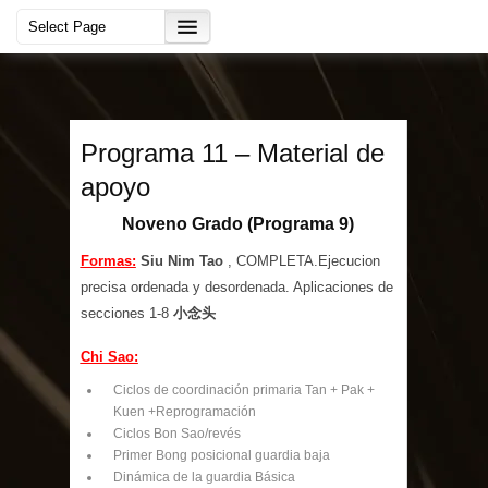
Programa 11 – Material de
apoyo
Noveno Grado (Programa 9)
Formas:
Siu Nim Tao
, COMPLETA.Ejecucion
precisa ordenada y desordenada. Aplicaciones de
secciones 1-8
小念头
Chi Sao:
Ciclos de coordinación primaria Tan + Pak +
Kuen +Reprogramación
Ciclos Bon Sao/revés
Primer Bong posicional guardia baja
Dinámica de la guardia Básica