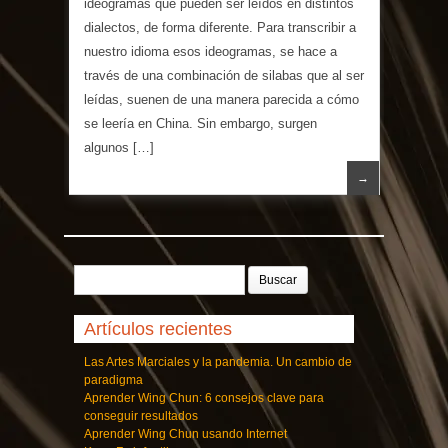
ideogramas que pueden ser leídos en distintos
dialectos, de forma diferente. Para transcribir a
nuestro idioma esos ideogramas, se hace a
través de una combinación de silabas que al ser
leídas, suenen de una manera parecida a cómo
se leería en China. Sin embargo, surgen
algunos […]
→
Buscar:
Artículos recientes
Las Artes Marciales y la pandemia. Un cambio de
paradigma
Aprender Wing Chun: 6 consejos clave para
conseguir resultados
Aprender Wing Chun usando Internet