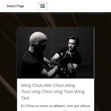
Wing Chun,Win Chun,Wing
Tsun,Ving Chun,Ving Tsun,Wing
Tjun
En China no existe un alfabeto, sino que utilizan