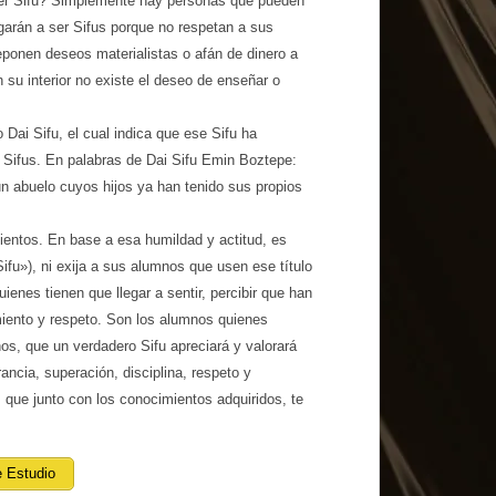
er Sifu? Simplemente hay personas que pueden
garán a ser Sifus porque no respetan a sus
ponen deseos materialistas o afán de dinero a
 su interior no existe el deseo de enseñar o
 Dai Sifu, el cual indica que ese Sifu ha
Sifus. En palabras de Dai Sifu Emin Boztepe:
un abuelo cuyos hijos ya han tenido sus propios
mientos. En base a esa humildad y actitud, es
ifu»), ni exija a sus alumnos que usen ese título
enes tienen que llegar a sentir, percibir que han
miento y respeto. Son los alumnos quienes
hos, que un verdadero Sifu apreciará y valorará
ncia, superación, disciplina, respeto y
s que junto con los conocimientos adquiridos, te
e Estudio