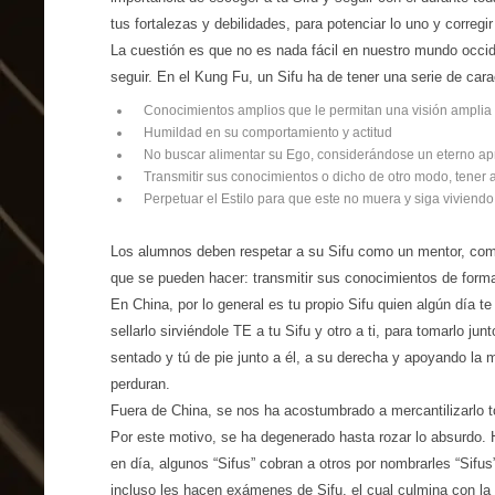
tus fortalezas y debilidades, para potenciar lo uno y corregir 
La cuestión es que no es nada fácil en nuestro mundo occide
seguir. En el Kung Fu, un Sifu ha de tener una serie de cara
Conocimientos amplios que le permitan una visión amplia d
Humildad en su comportamiento y actitud
No buscar alimentar su Ego, considerándose un eterno ap
Transmitir sus conocimientos o dicho de otro modo, tener 
Perpetuar el Estilo para que este no muera y siga vivien
Los alumnos deben respetar a su Sifu como un mentor, com
que se pueden hacer: transmitir sus conocimientos de form
En China, por lo general es tu propio Sifu quien algún día t
sellarlo sirviéndole TE a tu Sifu y otro a ti, para tomarlo ju
sentado y tú de pie junto a él, a su derecha y apoyando la
perduran.
Fuera de China, se nos ha acostumbrado a mercantilizarlo t
Por este motivo, se ha degenerado hasta rozar lo absurdo.
en día, algunos “Sifus” cobran a otros por nombrarles “Sifus
incluso les hacen exámenes de Sifu, el cual culmina con la