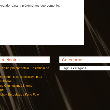
avegador para la próxima vez que comente.
s recientes
Categorías
Categorías
arciales y la pandemia. Un cambio de
ng Chun: 6 consejos clave para
esultados
ng Chun usando Internet
ntil
icia – Escuelas de Kung Fu en