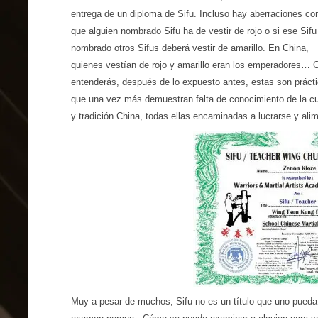
entrega de un diploma de Sifu. Incluso hay aberraciones c
que alguien nombrado Sifu ha de vestir de rojo o si ese Sifu
nombrado otros Sifus deberá vestir de amarillo. En China,
quienes vestían de rojo y amarillo eran los emperadores…
entenderás, después de lo expuesto antes, estas son práct
que una vez más demuestran falta de conocimiento de la cu
y tradición China, todas ellas encaminadas a lucrarse y alim
Muy a pesar de muchos, Sifu no es un título que uno pueda