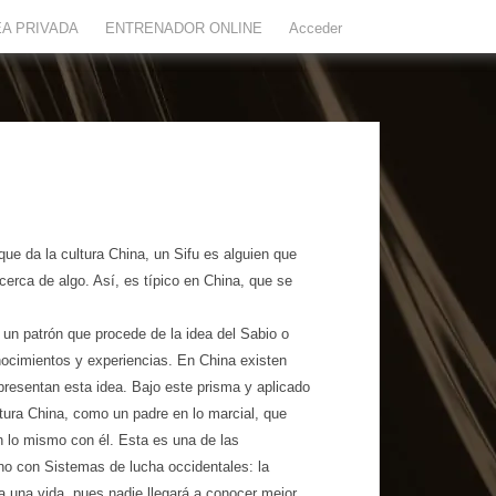
A PRIVADA
ENTRENADOR ONLINE
Acceder
 que da la cultura China, un Sifu es alguien que
acerca de algo. Así, es típico en China, que se
e un patrón que procede de la idea del Sabio o
nocimientos y experiencias. En China existen
presentan esta idea. Bajo este prisma y aplicado
ltura China, como un padre en lo marcial, que
n lo mismo con él. Esta es una de las
no con Sistemas de lucha occidentales: la
da una vida, pues nadie llegará a conocer mejor