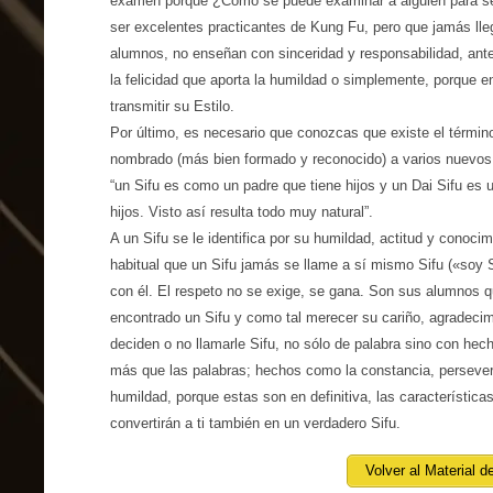
examen porque ¿Cómo se puede examinar a alguien para s
ser excelentes practicantes de Kung Fu, pero que jamás lle
alumnos, no enseñan con sinceridad y responsabilidad, ante
la felicidad que aporta la humildad o simplemente, porque en
transmitir su Estilo.
Por último, es necesario que conozcas que existe el término
nombrado (más bien formado y reconocido) a varios nuevos 
“un Sifu es como un padre que tiene hijos y un Dai Sifu es 
hijos. Visto así resulta todo muy natural”.
A un Sifu se le identifica por su humildad, actitud y conoci
habitual que un Sifu jamás se llame a sí mismo Sifu («soy S
con él. El respeto no se exige, se gana. Son sus alumnos qui
encontrado un Sifu y como tal merecer su cariño, agradeci
deciden o no llamarle Sifu, no sólo de palabra sino con hec
más que las palabras; hechos como la constancia, persevera
humildad, porque estas son en definitiva, las característica
convertirán a ti también en un verdadero Sifu.
Volver al Material d