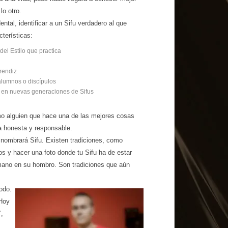
lo otro.
ntal, identificar a un Sifu verdadero al que
cterísticas:
el Estilo que practica
rendiz
alumnos o discípulos
do en nuevas generaciones de Sifus
o alguien que hace una de las mejores cosas
a honesta y responsable.
e nombrará Sifu. Existen tradiciones, como
ntos y hacer una foto donde tu Sifu ha de estar
 mano en su hombro. Son tradiciones que aún
odo.
 Hoy
”,