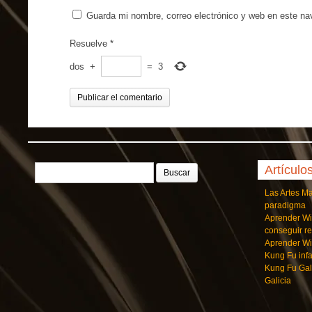
Guarda mi nombre, correo electrónico y web en este n
Resuelve
*
dos
+
=
3
Buscar:
Artículo
Las Artes M
paradigma
Aprender Wi
conseguir r
Aprender Wi
Kung Fu infa
Kung Fu Gal
Galicia