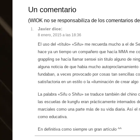
Un comentario
(WIOK no se responsabiliza de los comentarios de 
Javier
dice:
8 enero, 2015 a las 18:36
El uso del «título» «Sifu» me recuerda mucho a el de S
hace ya un tiempo un compañero que hacía MMA me com
grappling se hacía llamar sensei sin titulo alguno de ni
alguna noticia de que habia mucho autoproclamamiento 
fundaban, a veces provocado por cosas tan sencillas c
satisfactoria en un estilo o la «iluminación de crear al
La palabra «Sifu o Shifu» se traduce también del chino
las escuelas de kungfu eran prácticamente internados d
marciales como una parte más de su vida diaria. Así el m
como educativa.
En definitiva como siempre un gran artículo ^^