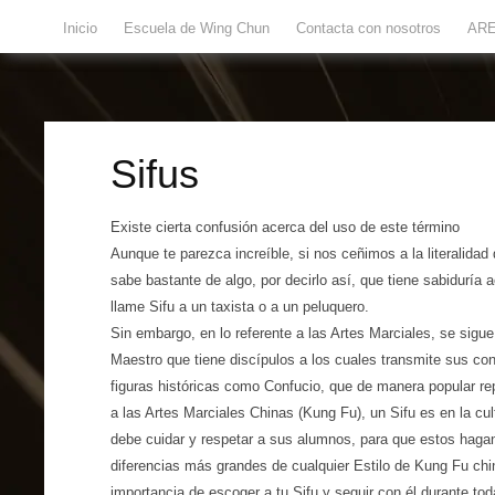
Inicio
Escuela de Wing Chun
Contacta con nosotros
ARE
Sifus
Existe cierta confusión acerca del uso de este término
Aunque te parezca increíble, si nos ceñimos a la literalidad
sabe bastante de algo, por decirlo así, que tiene sabiduría 
llame Sifu a un taxista o a un peluquero.
Sin embargo, en lo referente a las Artes Marciales, se sigu
Maestro que tiene discípulos a los cuales transmite sus co
figuras históricas como Confucio, que de manera popular re
a las Artes Marciales Chinas (Kung Fu), un Sifu es en la cu
debe cuidar y respetar a sus alumnos, para que estos haga
diferencias más grandes de cualquier Estilo de Kung Fu chi
importancia de escoger a tu Sifu y seguir con él durante to